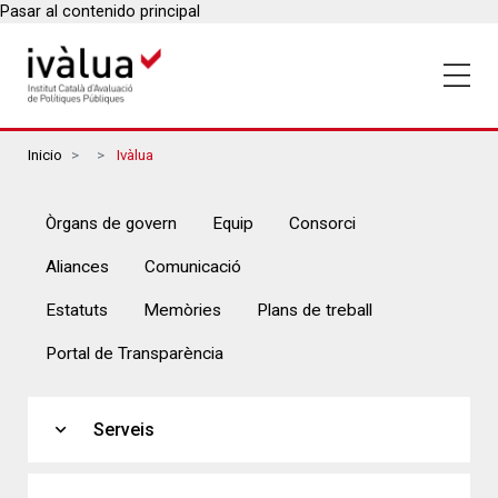
Pasar al contenido principal
Breadcrumbs
Inicio
Ivàlua
Menú
Òrgans de govern
Equip
Consorci
Ivàlua
Aliances
Comunicació
Menú
Estatuts
Memòries
Plans de treball
Ivàlua
Portal de Transparència
2
expand_more
Serveis