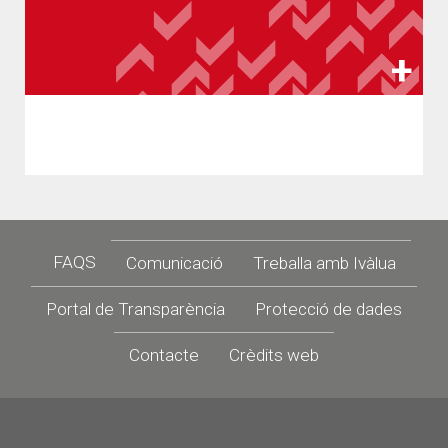
Footer
FAQS
Comunicació
Treballa amb Ivàlua
Portal de Transparència
Protecció de dades
Contacte
Crèdits web