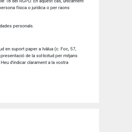
ticle 18 del RGPD. En aquest cas, únicament
ersona física o jurídica o per raons
s dades personals.
tud en suport paper a Ivàlua (c. Foc, 57,
resentació de la sol·licitud per mitjans
. Heu d’indicar clarament a la vostra