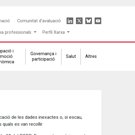
Icon
mació
Comunitat d'avaluació
menu
xa professionals
Perfil Xarxa
pació i
Governança i
omoció
Salut
Altres
participació
nòmica
icació de les dades inexactes o, si escau,
s quals es van recollir.