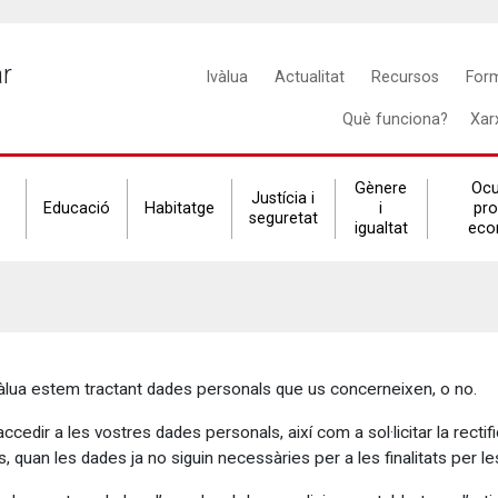
Main
ar
Ivàlua
Actualitat
Recursos
For
navigation
Què funciona?
Xar
Gènere
Ocu
Justícia i
Educació
Habitatge
i
pr
seguretat
igualtat
eco
Ivàlua estem tractant dades personals que us concerneixen, o no.
edir a les vostres dades personals, així com a sol·licitar la rectif
us, quan les dades ja no siguin necessàries per a les finalitats per le