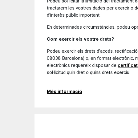
Podeu sol·licitar la limitació del tractamen
tractarem les vostres dades per exercir o de
d’interès públic important.
En determinades circumstàncies, podeu oposa
Com exercir els vostre drets?
Podeu exercir els drets d’accés, rectificació,
08038 Barcelona) o, en format electrònic, m
electrònics requereix disposar de
certifica
sol·licitud quin dret o quins drets exerciu.
Més informació