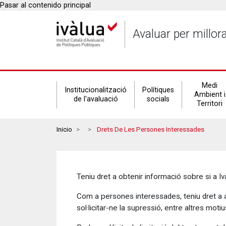
Pasar al contenido principal
Avaluar per millor
Secondary
Medi
Institucionalització
Polítiques
Ambient i
de l'avaluació
socials
Territori
navigation
Breadcrumbs
Inicio
Drets De Les Persones Interessades
Teniu dret a obtenir informació sobre si a 
Com a persones interessades, teniu dret a acc
sol·licitar-ne la supressió, entre altres moti