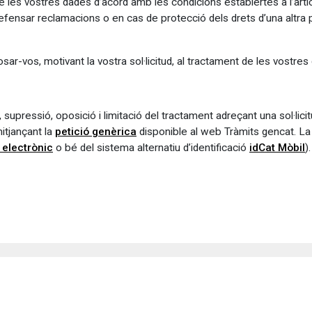
t de les vostres dades d’acord amb les condicions establertes a l’ar
fensar reclamacions o en cas de protecció dels drets d’una altra p
r-vos, motivant la vostra sol·licitud, al tractament de les vostre
 supressió, oposició i limitació del tractament adreçant una sol·lici
itjançant la
petició genèrica
disponible al web Tràmits gencat. La p
t electrònic
o bé del sistema alternatiu d’identificació
idCat Mòbil
)