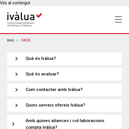
Vés al contingut
Breadcrumbs
Inici
FAQS
expand_more
Què és Ivàlua?
expand_more
Què és avaluar?
expand_more
Com contactar amb Ivàlua?
expand_more
Quins serveis ofereix Ivàlua?
Amb quines aliances i col·laboracions
expand_more
compta Ivàlua?