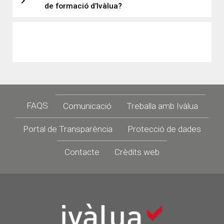
expand_more
de formació d’Ivàlua?
Footer
FAQS
Comunicació
Treballa amb Ivàlua
Portal de Transparència
Protecció de dades
Contacte
Crèdits web