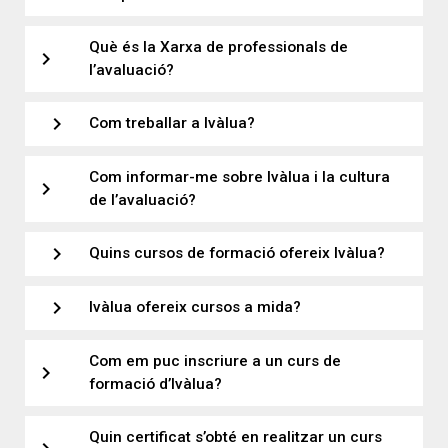
Què és la Xarxa de professionals de
expand_more
l’avaluació?
expand_more
Com treballar a Ivàlua?
Com informar-me sobre Ivàlua i la cultura
expand_more
de l’avaluació?
expand_more
Quins cursos de formació ofereix Ivàlua?
expand_more
Ivàlua ofereix cursos a mida?
Com em puc inscriure a un curs de
expand_more
formació d’Ivàlua?
Quin certificat s’obté en realitzar un curs