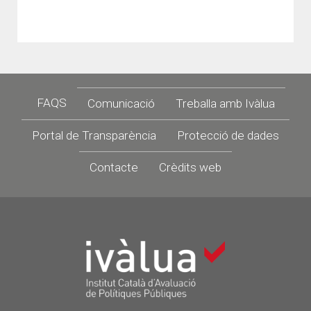
Footer
FAQS
Comunicació
Treballa amb Ivàlua
Portal de Transparència
Protecció de dades
Contacte
Crèdits web