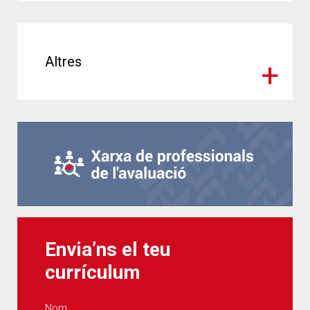
Altres
Envia’ns el teu
currículum
Nom