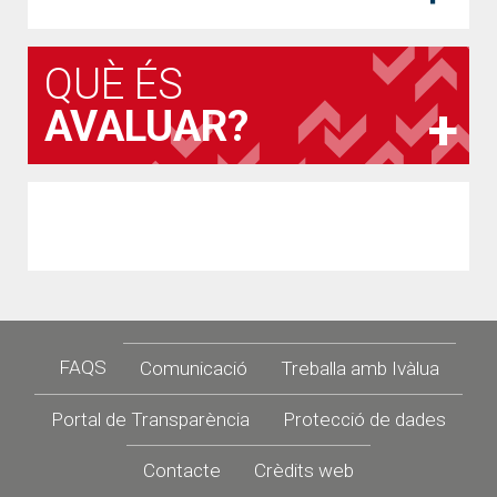
QUÈ ÉS
AVALUAR?
Footer
FAQS
Comunicació
Treballa amb Ivàlua
Portal de Transparència
Protecció de dades
Contacte
Crèdits web