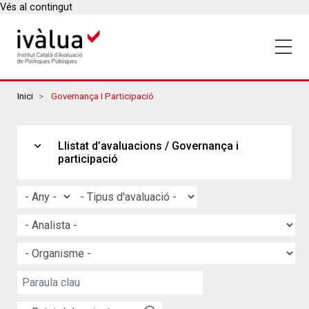
Vés al contingut
Breadcrumbs
Inici
Governança I Participació
expand_more
Llistat d’avaluacions / Governança i
participació