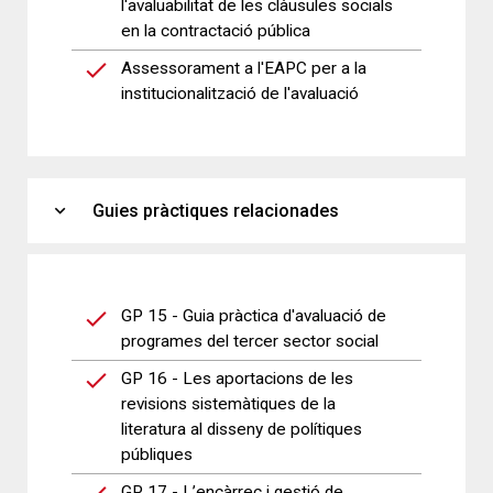
l'avaluabilitat de les clàusules socials
en la contractació pública
Assessorament a l'EAPC per a la
institucionalització de l'avaluació
expand_more
Guies pràctiques relacionades
GP 15 - Guia pràctica d'avaluació de
programes del tercer sector social
GP 16 - Les aportacions de les
revisions sistemàtiques de la
literatura al disseny de polítiques
públiques
GP 17 - L’encàrrec i gestió de