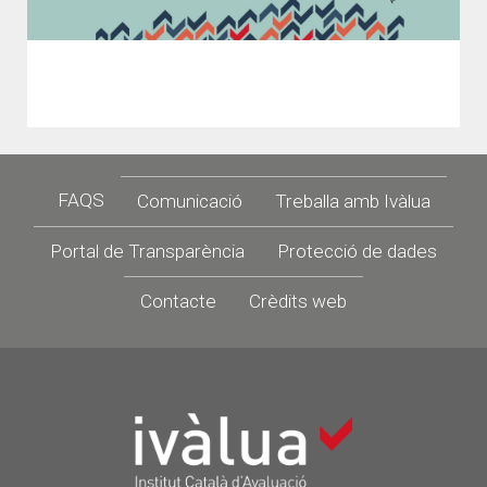
Footer
FAQS
Comunicació
Treballa amb Ivàlua
Portal de Transparència
Protecció de dades
Contacte
Crèdits web