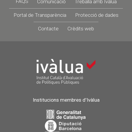
Footer
FAQS
Comunicació
Treballa amb Ivàlua
Portal de Transparència
Protecció de dades
Contacte
Crèdits web
Institucions membres d'Ivàlua