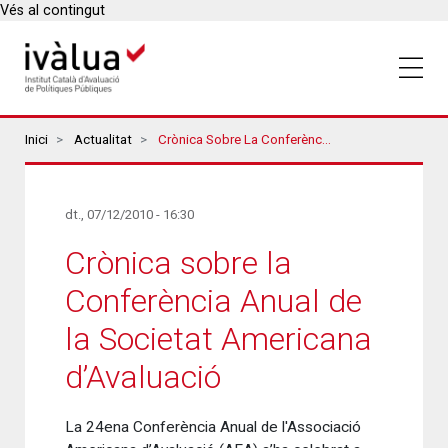
Vés al contingut
Breadcrumbs
Inici
Actualitat
Crònica Sobre La Conferència Anual De La Societat Americana D’Avaluació
dt., 07/12/2010 - 16:30
Crònica sobre la
Conferència Anual de
la Societat Americana
d’Avaluació
La 24ena Conferència Anual de l'Associació