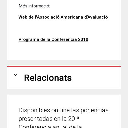
Més informació:
Web de l'Associació Americana d’Avaluació
Programa de la Conferència 2010
expand_more
Relacionats
Disponibles on-line las ponencias
presentadas en la 20 ª
Conferencia anual de la