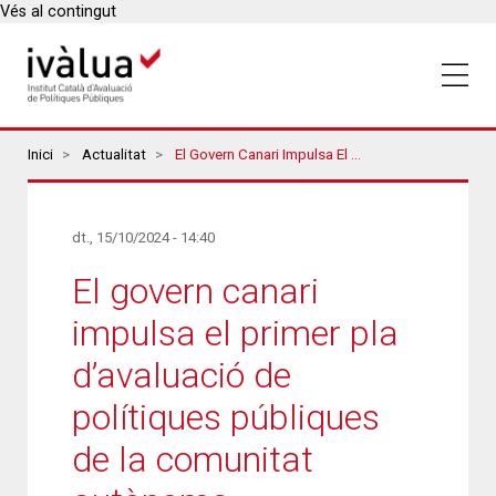
Vés al contingut
Breadcrumbs
Inici
Actualitat
El Govern Canari Impulsa El Primer Pla D’avaluació De Polítiques Públiques De La Comunitat Autònoma
dt., 15/10/2024 - 14:40
El govern canari
impulsa el primer pla
d’avaluació de
polítiques públiques
de la comunitat