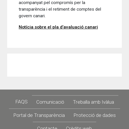
acompanyat pel compromís per la
transparència i el retiment de comptes del
govern canari.
Notícia sobre el pla d’avaluació canari
Footer
FAQS
Comunicació
Treballa amb Ivàlua
Portal de Transparència
Protecció de dades
Contacte
Crèdits web