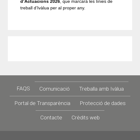
d’Actuacions 2026
, que marcarà les línies de
treball d’Ivàlua per al proper any.
Footer
FAQS
Comunicació
Treballa amb Ivàlua
Portal de Transparència
Protecció de dades
Contacte
Crèdits web