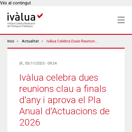
Vés al contingut
Breadcrumbs
Inici
Actualitat
Ivàlua Celebra Dues Reunions Clau A Finals D'any I Aprova El Pla Anual D'Actuacions De 2026
dl., 03/11/2025 - 09:24
Ivàlua celebra dues
reunions clau a finals
d'any i aprova el Pla
Anual d'Actuacions de
2026