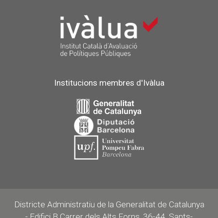
Institucions membres d'Ivàlua
Districte Administratiu de la Generalitat de Catalunya
- Edifici B Carrer dels Alts Forns, 36-44. Sants-