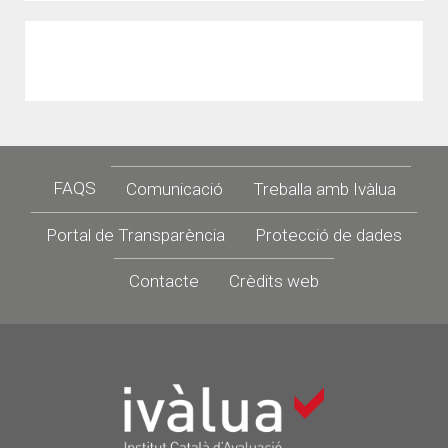
Footer
FAQS
Comunicació
Treballa amb Ivàlua
Portal de Transparència
Protecció de dades
Contacte
Crèdits web