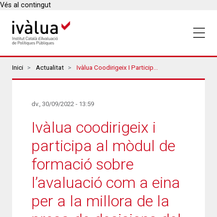
Vés al contingut
Breadcrumbs
Inici
Actualitat
Ivàlua Coodirigeix I Participa Al Mòdul De Formació Sobre L’avaluació Com A Eina Per A La Millora De La Presa De Decisions Del Pla De Desenvolupament Directiu De L’EAPC
dv., 30/09/2022 - 13:59
Ivàlua coodirigeix i
participa al mòdul de
formació sobre
l’avaluació com a eina
per a la millora de la