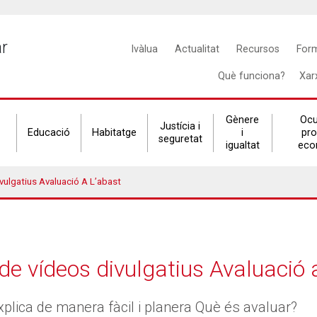
Main
ar
Ivàlua
Actualitat
Recursos
For
navigation
Què funciona?
Xar
Gènere
Ocu
Justícia i
Educació
Habitatge
i
pr
seguretat
igualtat
eco
ivulgatius Avaluació A L’abast
 de vídeos divulgatius Avaluació 
plica de manera fàcil i planera Què és avaluar?