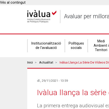
Vés al contingut
Avaluar per millor
Secondary
Medi
Institucionalització
Polítiques
Ambient i
de l'avaluació
socials
Territori
navigation
Breadcrumbs
Inici
Actualitat
Ivàlua Llança La Sèrie De Vídeos D
dl., 29/11/2021 - 13:59
Ivàlua llança la sèrie
La primera entrega audiovisual ex