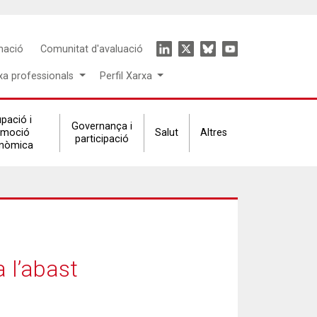
Icon
mació
Comunitat d'avaluació
menu
xa professionals
Perfil Xarxa
pació i
Governança i
omoció
Salut
Altres
participació
nòmica
a l’abast