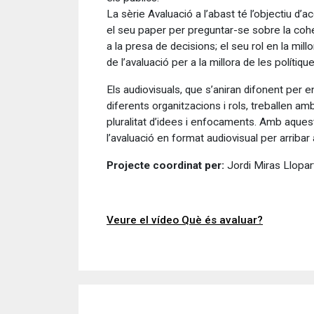
La sèrie Avaluació a l’abast té l’objectiu d’
el seu paper per preguntar-se sobre la coherèn
a la presa de decisions; el seu rol en la mill
de l’avaluació per a la millora de les polítiqu
Els audiovisuals, que s’aniran difonent per 
diferents organitzacions i rols, treballen am
pluralitat d’idees i enfocaments. Amb aquest
l’avaluació en format audiovisual per arribar
Projecte coordinat per:
Jordi Miras Llopar
Veure el vídeo Què és avaluar?