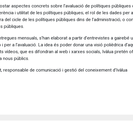
acostar aspectes concrets sobre l’avaluació de polítiques públiques 
cia i utilitat de les polítiques públiques; el rol de les dades per a 
ora del cicle de les polítiques públiques dins de l’administració; o c
es públiques.
entregues mensuals, s’han elaborat a partir d’entrevistes a gaireb
b i per a l’avaluació. La idea és poder donar una visió polièdrica d
s vídeos, que es difondran al web i xarxes socials, Ivàlua pretén of
 a nous públics.
t, responsable de comunicació i gestió del coneixement d’Ivàlua