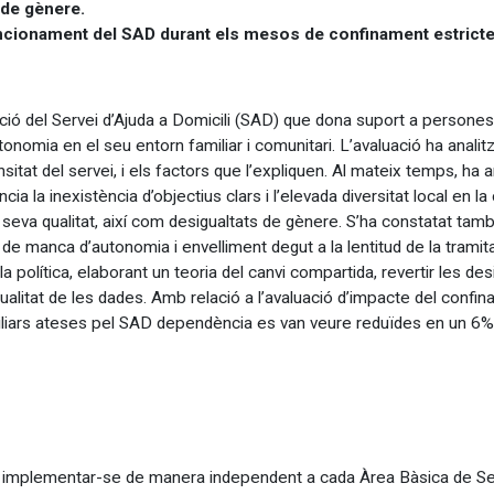
 de gènere.
ncionament del SAD durant els mesos de confinament estricte pe
ació del Servei d’Ajuda a Domicili (SAD) que dona suport a persones
onomia en el seu entorn familiar i comunitari. L’avaluació ha analitzat
sitat del servei, i els factors que l’expliquen. Al mateix temps, ha a
 la inexistència d’objectius clars i l’elevada diversitat local en la 
la seva qualitat, així com desigualtats de gènere. S’ha constatat ta
de manca d’autonomia i envelliment degut a la lentitud de la trami
 política, elaborant un teoria del canvi compartida, revertir les des
 qualitat de les dades. Amb relació a l’avaluació d’impacte del confi
liars ateses pel SAD dependència es van veure reduïdes en un 6%, 
 en implementar-se de manera independent a cada Àrea Bàsica de Se