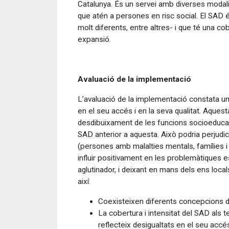
Catalunya. És un servei amb diverses modalit
que atén a persones en risc social. El SAD 
molt diferents, entre altres- i que té una c
expansió.
Avaluació de la implementació
L’avaluació de la implementació constata una e
en el seu accés i en la seva qualitat. Aquest
desdibuixament de les funcions socioeducativ
SAD anterior a aquesta.
Això podria perjudic
(persones amb malalties mentals, famílies i in
influir positivament en les problemàtiques es
aglutinador, i deixant en mans dels ens local
així:
Coexisteixen diferents concepcions del
La cobertura i intensitat del SAD als t
reflecteix desigualtats en el seu accés