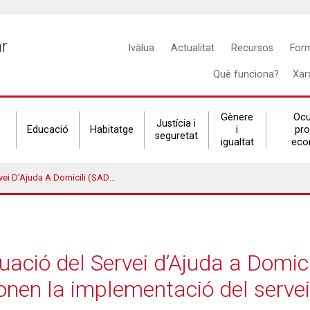
Main
ar
Ivàlua
Actualitat
Recursos
For
navigation
Què funciona?
Xar
Gènere
Ocu
Justícia i
Educació
Habitatge
i
pr
seguretat
igualtat
eco
 Factors Condicionen La Implementació Del Servei Als Territoris
luació del Servei d’Ajuda a Domic
onen la implementació del servei 