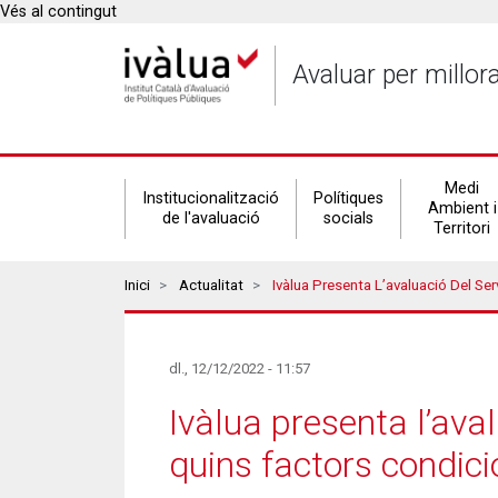
Vés al contingut
Avaluar per millor
Secondary
Medi
Institucionalització
Polítiques
Ambient i
de l'avaluació
socials
Territori
navigation
Breadcrumbs
Inici
Actualitat
Ivàlua Presenta L’avaluació Del Servei D’Ajuda A Domicili (SAD) Que Analitza Quins
dl., 12/12/2022 - 11:57
Ivàlua presenta l’ava
quins factors condici