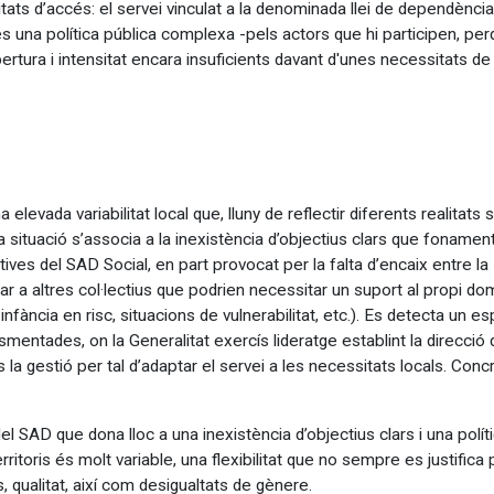
ats d’accés: el servei vinculat a la denominada llei de dependència
és una política pública complexa -pels actors que hi participen, p
obertura i intensitat encara insuficients davant d'unes necessitats 
levada variabilitat local que, lluny de reflectir diferents realitats 
a situació s’associa a la inexistència d’objectius clars que fonament
es del SAD Social, en part provocat per la falta d’encaix entre la 
ar a altres col·lectius que podrien necessitar un suport al propi do
fància en risc, situacions de vulnerabilitat, etc.).
Es detecta un esp
mentades, on la Generalitat exercís lideratge establint la direcció 
s la gestió per tal d’adaptar el servei a les necessitats locals. Co
 SAD que dona lloc a una inexistència d’objectius clars i una polít
erritoris és molt variable, una flexibilitat que no sempre es justifi
, qualitat, així com desigualtats de gènere.