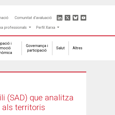
Icon
mació
Comunitat d'avaluació
menu
xa professionals
Perfil Xarxa
pació i
Governança i
omoció
Salut
Altres
participació
nòmica
ili (SAD) que analitza
als territoris