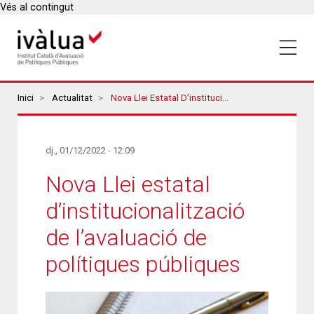
Vés al contingut
Breadcrumbs
Inici
Actualitat
Nova Llei Estatal D’institucionalització De L’avaluació De Polítiques Públiques
dj., 01/12/2022 - 12:09
Nova Llei estatal
d’institucionalització
de l’avaluació de
polítiques públiques