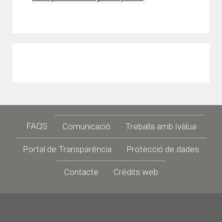
Footer
FAQS
Comunicació
Treballa amb Ivàlua
Portal de Transparència
Protecció de dades
Contacte
Crèdits web