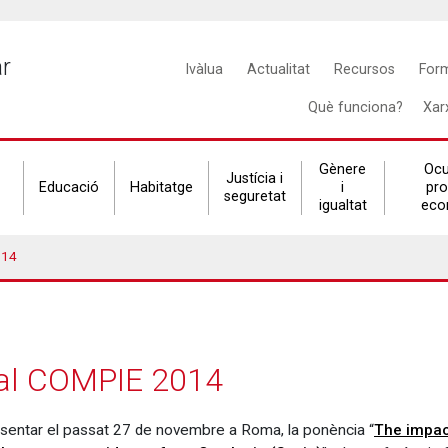
Main
ar
Ivàlua
Actualitat
Recursos
For
navigation
Què funciona?
Xar
Gènere
Ocu
Justícia i
Educació
Habitatge
i
pr
seguretat
igualtat
eco
014
a al COMPIE 2014
presentar el passat 27 de novembre a Roma, la ponència “
The impact