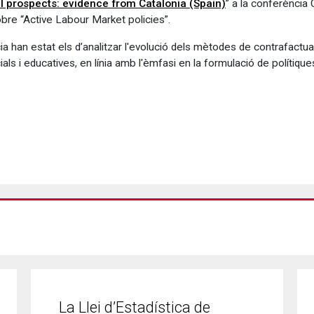
l prospects: evidence from Catalonia (Spain)
” a la conferència
bre “Active Labour Market policies”.
a han estat els d’analitzar l'evolució dels mètodes de contrafactual
als i educatives, en línia amb l'èmfasi en la formulació de polítiqu
La Llei d’Estadística de