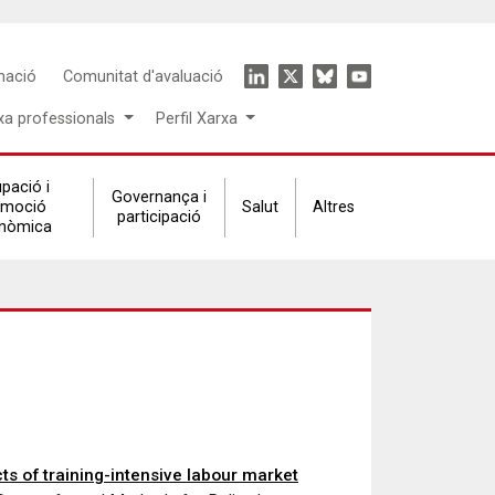
Icon
mació
Comunitat d'avaluació
menu
xa professionals
Perfil Xarxa
pació i
Governança i
omoció
Salut
Altres
participació
nòmica
s of training-intensive labour market