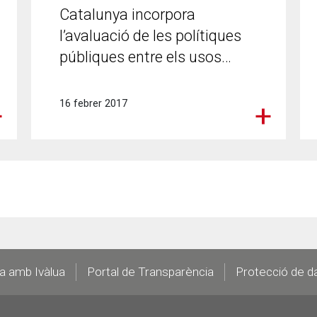
Catalunya incorpora
l’avaluació de les polítiques
públiques entre els usos…
16 febrer 2017
la amb Ivàlua
Portal de Transparència
Protecció de d