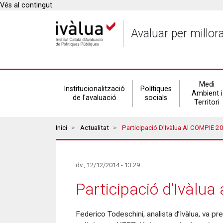
Vés al contingut
Avaluar per millor
Secondary
Medi
Institucionalització
Polítiques
Ambient i
de l'avaluació
socials
Territori
navigation
Breadcrumbs
Inici
Actualitat
Participació D’Ivàlua Al COMPIE 2
dv., 12/12/2014 - 13:29
Participació d’Ivàlu
Federico Todeschini, analista d’Ivàlua, va 