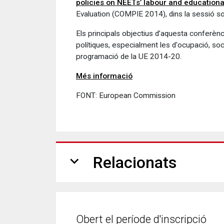
policies on NEETs’ labour and educationa
Evaluation (COMPIE 2014), dins la sessió so
Els principals objectius d’aquesta conferènci
polítiques, especialment les d'ocupació, soci
programació de la UE 2014-20.
Més informació
FONT: European Commission
expand_more
Relacionats
Obert el període d'inscripció