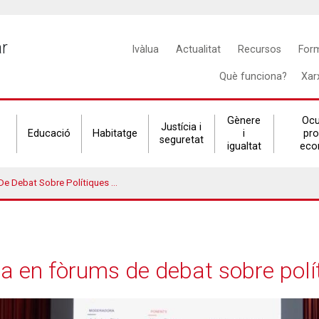
Main
ar
Ivàlua
Actualitat
Recursos
For
navigation
Què funciona?
Xar
Gènere
Ocu
Justícia i
Educació
Habitatge
i
pr
seguretat
igualtat
eco
bat Sobre Polítiques Públiques
ua en fòrums de debat sobre polí