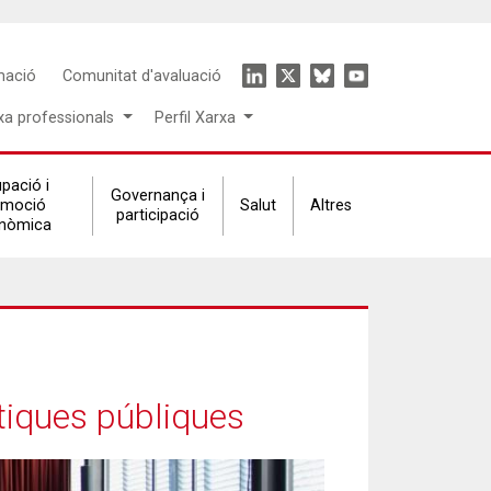
Icon
mació
Comunitat d'avaluació
menu
xa professionals
Perfil Xarxa
pació i
Governança i
omoció
Salut
Altres
participació
nòmica
tiques públiques