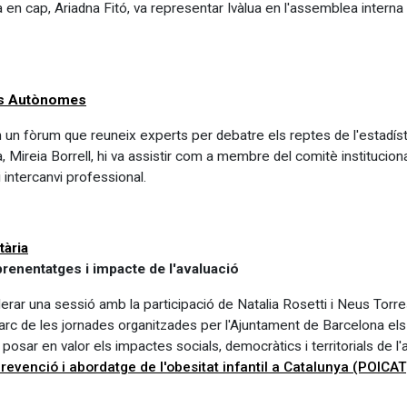
ta en cap, Ariadna Fitó, va representar Ivàlua en l'assemblea interna 
ats Autònomes
un fòrum que reuneix experts per debatre els reptes de l'estadístic
a, Mireia Borrell, hi va assistir com a membre del comitè institucional
intercanvi professional.
tària
renentatges i impacte de l'avaluació
derar una sessió amb la participació de Natalia Rosetti i Neus Torre
marc de les jornades organitzades per l'Ajuntament de Barcelona els
i posar en valor els impactes socials, democràtics i territorials de
evenció i abordatge de l'obesitat infantil a Catalunya (POICAT