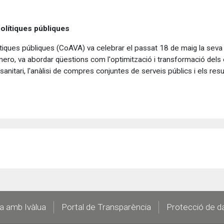
polítiques públiques
ítiques públiques (CoAVA) va celebrar el passat 18 de maig la seva 
ero, va abordar qüestions com l'optimització i transformació dels es
 sanitari, l'anàlisi de compres conjuntes de serveis públics i els r
la amb Ivàlua
Portal de Transparència
Protecció de d