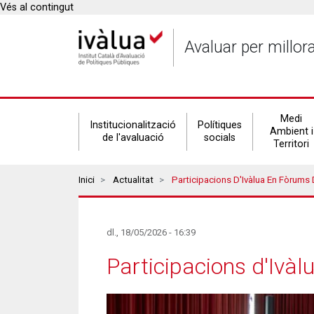
Vés al contingut
Avaluar per millor
Secondary
Medi
Institucionalització
Polítiques
Ambient i
de l'avaluació
socials
Territori
navigation
Breadcrumbs
Inici
Actualitat
Participacions D'Ivàlua En Fòrums De De
dl., 18/05/2026 - 16:39
Participacions d'Ivàl