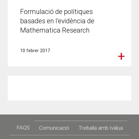
Formulació de polítiques
basades en l’evidència de
Mathematica Research
10 febrer 2017
Footer
FAQS
Comunicació
Treballa amb Ivàlua