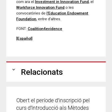
com ara el
Investment in Innovation Fund
, el
Workforce Innovation Fund
o les
convocatòries de
l’Education Endowment
Foundation
, entre d’altres.
FONT:
Coalition4evidence
[Español]
expand_more
Relacionats
Obert el període d'inscripció pel
curs d'Introducció als Mètodes