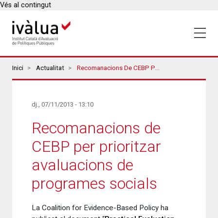
Vés al contingut
Breadcrumbs
Inici
Actualitat
Recomanacions De CEBP Per Prioritzar Avaluacions De Programes Socials
dj., 07/11/2013 - 13:10
Recomanacions de
CEBP per prioritzar
avaluacions de
programes socials
La Coalition for Evidence-Based Policy ha