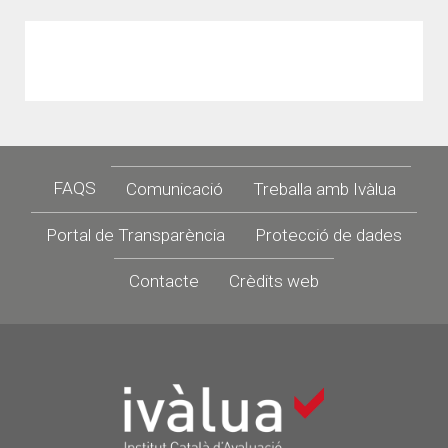
Footer
FAQS
Comunicació
Treballa amb Ivàlua
Portal de Transparència
Protecció de dades
Contacte
Crèdits web