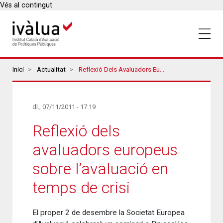
Vés al contingut
Breadcrumbs
Inici
Actualitat
Reflexió Dels Avaluadors Europeus Sobre L’avaluació En Temps De Crisi
dl., 07/11/2011 - 17:19
Reflexió dels
avaluadors europeus
sobre l’avaluació en
temps de crisi
El proper 2 de desembre la Societat Europea