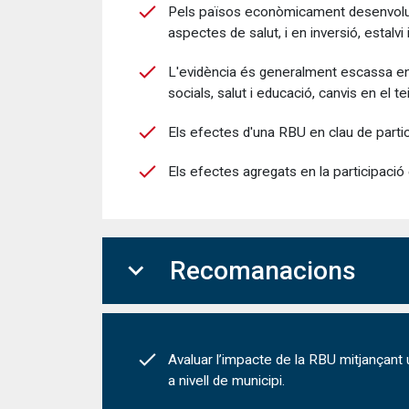
Pels països econòmicament desenvolupats
aspectes de salut, i en inversió, estalvi 
L'evidència és generalment escassa en el
socials, salut i educació, canvis en el tei
Els efectes d'una RBU en clau de partic
Els efectes agregats en la participació
expand_more
Recomanacions
Avaluar l’impacte de la RBU mitjançant u
a nivell de municipi.