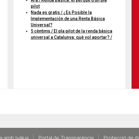
Ara / Renda Bàsica: el perquè d’un pla
pilot
Nada es gratis / ¿Es Posible la
Implementación de una Renta Básica
Universal?
5 cèntims / El pla pilot de la renda bàsica
universal a Catalunya: què vol aportar? /
la amb Ivàlua
Portal de Transparència
Protecció de d