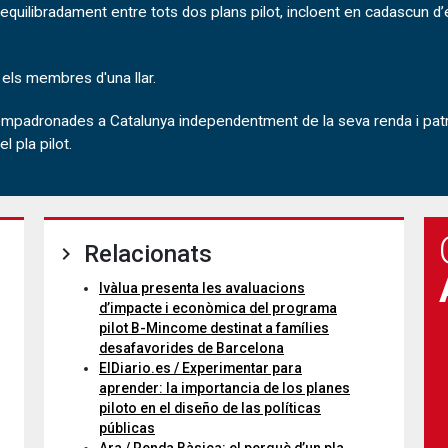
equilibradament entre tots dos plans pilot, incloent en cadascun d’
s els membres d'una llar.
mpadronades a Catalunya independentment de la seva renda i patri
l pla pilot.
Relacionats
Ivàlua presenta les avaluacions
d’impacte i econòmica del programa
pilot B-Mincome destinat a famílies
desafavorides de Barcelona
ElDiario.es / Experimentar para
aprender: la importancia de los planes
piloto en el diseño de las políticas
públicas