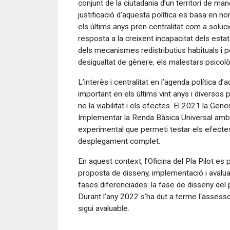
conjunt de la ciutadania d’un territori de mane
justificació d’aquesta política es basa en n
els últims anys pren centralitat com a soluc
resposta a la creixent incapacitat dels estat
dels mecanismes redistributius habituals i per
desigualtat de gènere, els malestars psicològ
L’interès i centralitat en l’agenda política 
important en els últims vint anys i diversos
ne la viabilitat i els efectes. El 2021 la Gene
Implementar la Renda Bàsica Universal amb l
experimental que permeti testar els efecte
desplegament complet.
En aquest context, l’Oficina del Pla Pilot e
proposta de disseny, implementació i avaluac
fases diferenciades: la fase de disseny del p
Durant l'any 2022 s'ha dut a terme l'assesso
sigui avaluable.