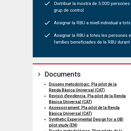
Distribuir la mostra de 5.000 persones 
grup de control.
Assignar la RBU a nivell individual a tot
Assignar la RBU a totes les persones e
famílies beneficiades de la RBU durant e
Documents
Disseny metodològic: Pla pilot de la
Renda Bàsica Universal (CAT)
Revisió d’evidència: Pla pilot de la Renda
Bàsica Universal (CAT)
Assessorament: Pla pilot de la Renda
Bàsica Universal (CAT)
Synthetic Experimental Design for a UBI
pilot study (EN)