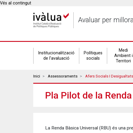
Vés al contingut
Avaluar per millor
Secondary
Medi
Institucionalització
Polítiques
Ambient i
de l'avaluació
socials
Territori
navigation
Breadcrumbs
Inici
Assessoraments
Afers Socials I Desigualtat
Pla Pilot de la Rend
La Renda Bàsica Universal (RBU) és una pres