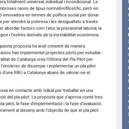
ra totalment universal, individual i incondicional. La
ombroses raons de tipus normativofilosòfic, però en
ió innovadora en termes de política social per donar
s per atendre la pobresa i les desigualtats a través
 abordar factors com l’atur, la precarietat laboral, la
ics i l’estrès derivats de la inestabilitat econòmica.
d’aquesta proposta ha anat creixent de manera
 països han implementat projectes pilots per estudiar-
ralitat de Catalunya crea l’Oficina del Pla Pilot per
’encàrrec de dissenyar i implementar un pla pilot
s d’una RBU a Catalunya abans de valorar-ne el
s posa en contacte amb Ivàlua per treballar en una
ió del pla pilot. La proposta que s’aprova conté tres
la pilot, la fase d’implementació i la fase d’avaluació.
rament al disseny amb l'objectiu de que el pla pilot