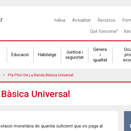
Main
ar
Ivàlua
Actualitat
Recursos
For
navigation
Què funciona?
Xar
Gènere
Ocu
Justícia i
Educació
Habitatge
i
pr
seguretat
igualtat
eco
s
Pla Pilot De La Renda Bàsica Universal
a Bàsica Universal
tació monetària de quantia suficient que es paga al