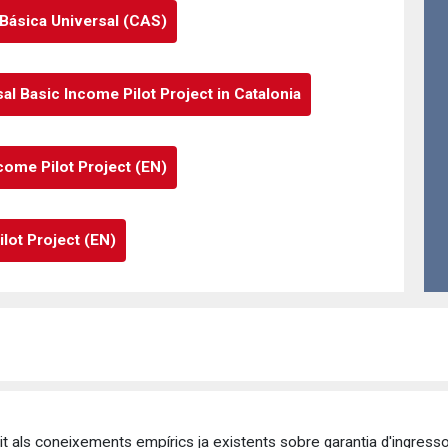
 Básica Universal (CAS)
 Basic Income Pilot Project in Catalonia
come Pilot Project (EN)
lot Project (EN)
git als coneixements empírics ja existents sobre garantia d'ingress