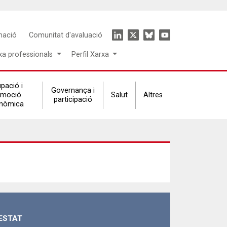
Icon
mació
Comunitat d'avaluació
menu
xa professionals
Perfil Xarxa
pació i
Governança i
omoció
Salut
Altres
participació
nòmica
ESTAT