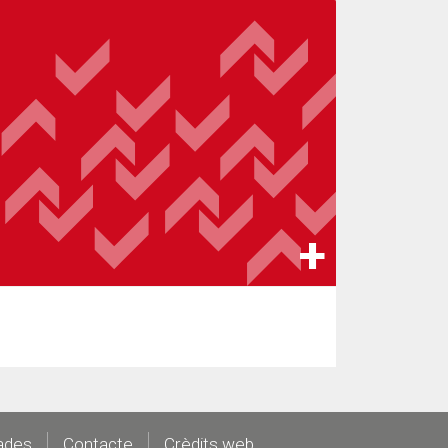
ades
Contacte
Crèdits web