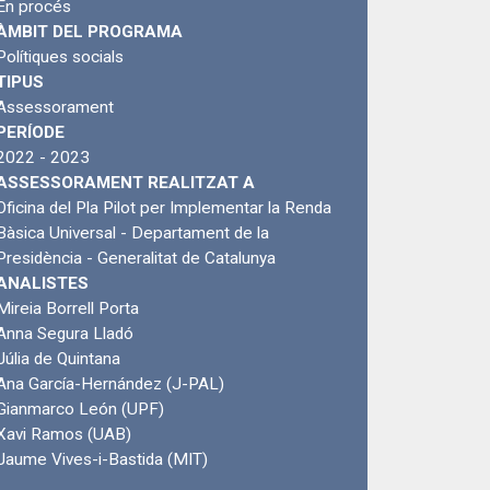
En procés
ÀMBIT DEL PROGRAMA
Polítiques socials
TIPUS
Assessorament
PERÍODE
2022 - 2023
ASSESSORAMENT REALITZAT A
Oficina del Pla Pilot per Implementar la Renda
Bàsica Universal - Departament de la
Presidència - Generalitat de Catalunya
ANALISTES
Mireia Borrell Porta
Anna Segura Lladó
Júlia de Quintana
Ana García-Hernández (J-PAL)
Gianmarco León (UPF)
Xavi Ramos (UAB)
Jaume Vives-i-Bastida (MIT)