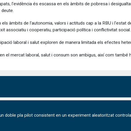
, l'evidència és escassa en els àmbits de pobresa i desigualtat, r
i deute.
s àmbits de l'autonomia, valors i actituds cap a la RBU i l'estat de
xit associatiu i cooperatiu, participació política i conflictivitat social.
ipació laboral i salut exploren de manera limitada els efectes heter
 en el mercat laboral, salut i consum son ambigus, així com també h
n doble pla pilot consistent en un experiment aleatoritzat controlat 