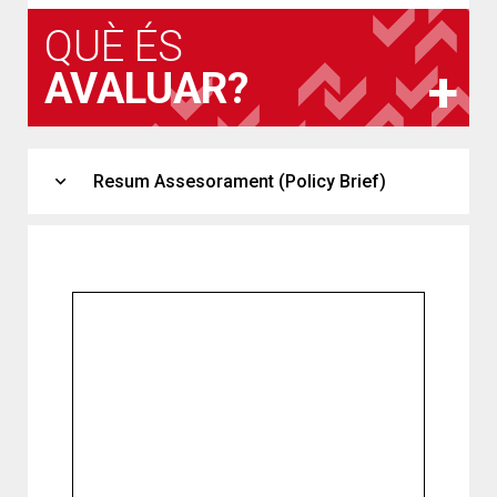
QUÈ ÉS
AVALUAR?
expand_more
Resum Assesorament (Policy Brief)