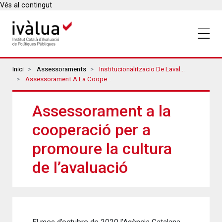
Vés al contingut
Breadcrumbs
Inici
Assessoraments
Institucionalitzacio De Lavaluacio
Assessorament A La Cooperació Per A Promoure La Cultura De L’avaluació
Assessorament a la
cooperació per a
promoure la cultura
de l’avaluació