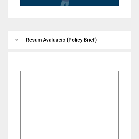
expand_more
Resum Avaluació (Policy Brief)