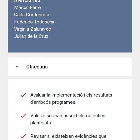
ANALISTES
Marçal Farré
Carla Cordoncillo
Federico Todeschini
Virginia Zalunardo
Julián de la Cruz
expand_more
Objectius
Avaluar la implementació i els resultats
d’ambdós programes.
Valorar si s’han assolit els objectius
plantejats.
Revisar si existeixen evidències que