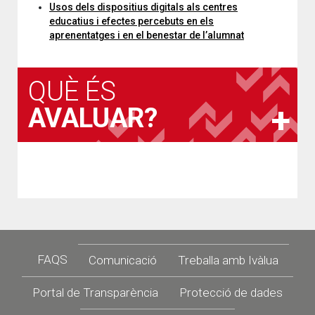
Usos dels dispositius digitals als centres
educatius i efectes percebuts en els
aprenentatges i en el benestar de l’alumnat
QUÈ ÉS
AVALUAR?
Footer
FAQS
Comunicació
Treballa amb Ivàlua
Portal de Transparència
Protecció de dades