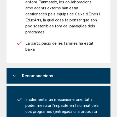
enfora. Tanmateix, les col·laboracions
amb agents externs han estat
gestionades pels equips de Caixa d’Eines i
EducArts, la qual cosa fa pensar que són
poc sostenibles fora del paraigües dels
programes.
La participació de les famílies ha estat
baixa.
expand_more
Recomanacions
Implementar un mecanisme orientat a
poder mesurar l'impacte en l’alumnat dels
dos programes (entregada una proposta