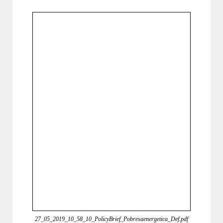
27_05_2019_10_58_10_PolicyBrief_Pobresaenergetica_Def.pdf