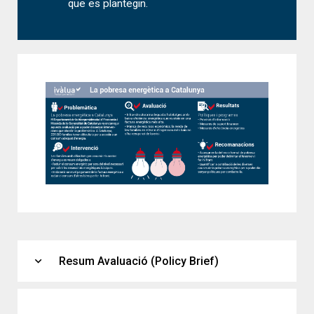
que es plantegin.
expand_more
Resum Avaluació (Policy Brief)