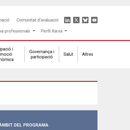
Icon
mació
Comunitat d'avaluació
menu
xa professionals
Perfil Xarxa
pació i
Governança i
omoció
Salut
Altres
participació
nòmica
ÀMBIT DEL PROGRAMA