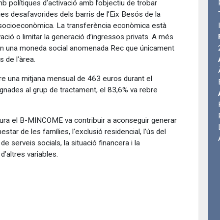
polítiques d’activació amb l’objectiu de trobar
es desafavorides dels barris de l’Eix Besós de la
ió socioeconòmica. La transferència econòmica està
ivació o limitar la generació d’ingressos privats. A més
a en una moneda social anomenada Rec que únicament
 de l’àrea.
bre una mitjana mensual de 463 euros durant el
ignades al grup de tractament, el 83,6% va rebre
sura el B-MINCOME va contribuir a aconseguir generar
star de les famílies, l’exclusió residencial, l’ús del
s de serveis socials, la situació financera i la
d’altres variables.