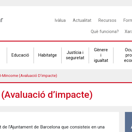
Main
ar
Ivàlua
Actualitat
Recursos
For
navigation
Què funciona?
Xar
Gènere
Ocu
Justícia i
Educació
Habitatge
i
pr
seguretat
igualtat
eco
B-Mincome (Avaluació D’impacte)
(Avaluació d’impacte)
 de l’Ajuntament de Barcelona que consisteix en una