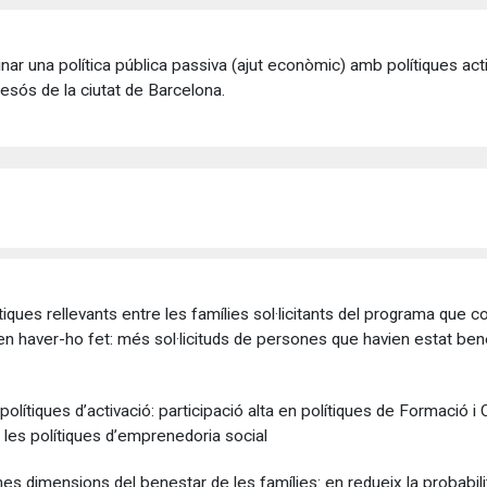
mbinar una política pública passiva (ajut econòmic) amb polítiques ac
Besós de la ciutat de Barcelona.
tiques rellevants entre les famílies sol·licitants del programa que
drien haver-ho fet: més sol·licituds de persones que havien estat be
s polítiques d’activació: participació alta en polítiques de Formació i
e les polítiques d’emprenedoria social
s dimensions del benestar de les famílies: en redueix la probabilit