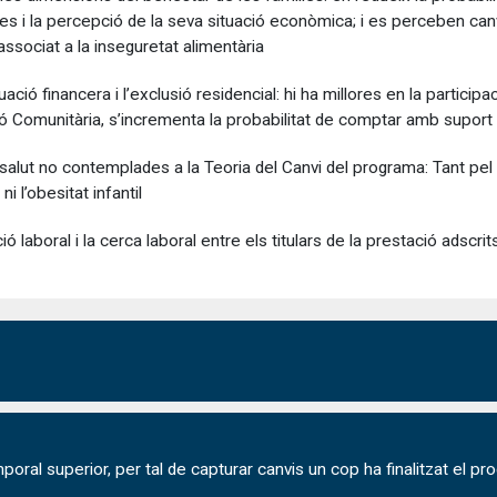
ies i la percepció de la seva situació econòmica; i es perceben canvi
 associat a la inseguretat alimentària
ció financera i l’exclusió residencial: hi ha millores en la participa
ció Comunitària, s’incrementa la probabilitat de comptar amb suport 
alut no contemplades a la Teoria del Canvi del programa: Tant pel q
 l’obesitat infantil
ó laboral i la cerca laboral entre els titulars de la prestació adscri
poral superior, per tal de capturar canvis un cop ha finalitzat el p