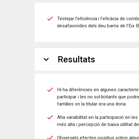
Testejar l’eficiència i l’eficàcia de co
desafavorides dels deu barris de l’Eix 
expand_more
Resultats
Hi ha diferències en algunes caracterís
participar i les no sol·licitants que po
famílies on la titular era una dona
Alta variabilitat en la participació en le
més alta i percepció de baixa utilitat d
Observats efectes positius sobre algune