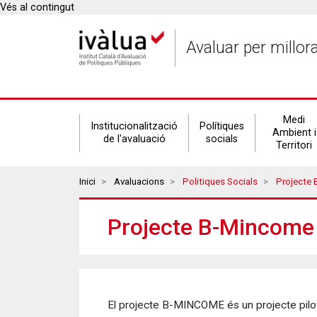
Vés al contingut
Avaluar per millor
Secondary
Medi
Institucionalització
Polítiques
Ambient i
de l'avaluació
socials
Territori
navigation
Breadcrumbs
Inici
Avaluacions
Politiques Socials
Projecte 
Projecte B-Mincome 
El projecte B-MINCOME és un projecte pilot