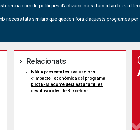
nsferència com de polítiques d’activació més d’acord amb les diferen
amb necessitats similars que queden fora d’aquests programes per
Relacionats
Ivàlua presenta les avaluacions
d’impacte i econòmica del programa
pilot B-Mincome destinat a famílies
desafavorides de Barcelona