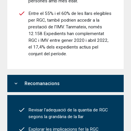
persones amb més edat.
Entre el 55% i el 60% de les llars elegibles
per RGC, també podrien accedir a la
prestació de l’IMV. Tanmateix, només
12.158 Expedients han complementat
RGC i IMV entre gener 2020 i abril 2022,
el 17,4% dels expedients actius pel
conjunt del període.
expand_more
Recomanacions
Revisar l’adequació de la quantia de RGC
segons la grandària de la llar
Explorar les implicacions fer la RGC