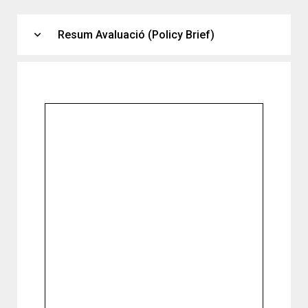
expand_more
Resum Avaluació (Policy Brief)