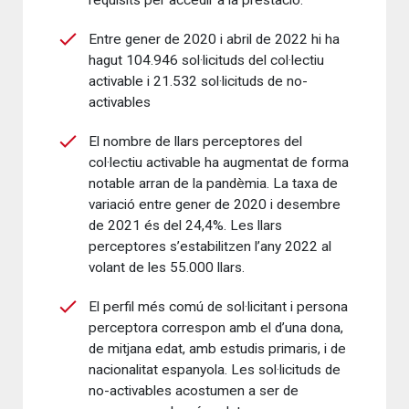
requisits per accedir a la prestació.
Entre gener de 2020 i abril de 2022 hi ha
hagut 104.946 sol·licituds del col·lectiu
activable i 21.532 sol·licituds de no-
activables
El nombre de llars perceptores del
col·lectiu activable ha augmentat de forma
notable arran de la pandèmia. La taxa de
variació entre gener de 2020 i desembre
de 2021 és del 24,4%. Les llars
perceptores s’estabilitzen l’any 2022 al
volant de les 55.000 llars.
El perfil més comú de sol·licitant i persona
perceptora correspon amb el d’una dona,
de mitjana edat, amb estudis primaris, i de
nacionalitat espanyola. Les sol·licituds de
no-activables acostumen a ser de