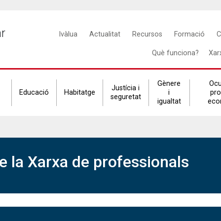
Main
ar
Ivàlua
Actualitat
Recursos
Formació
C
navigation
Què funciona?
Xar
Gènere
Ocu
Justícia i
Educació
Habitatge
i
pr
seguretat
igualtat
eco
 la Xarxa de professionals