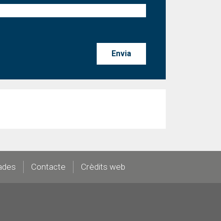
ades
Contacte
Crèdits web