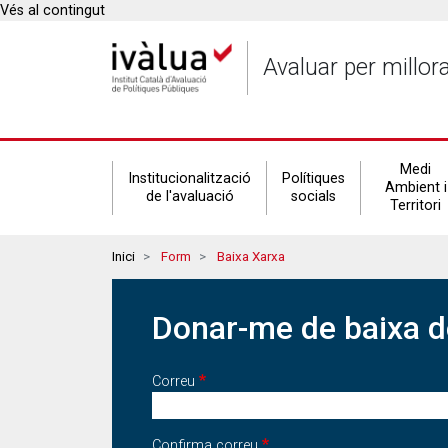
Vés al contingut
Avaluar per millor
Secondary
Medi
Institucionalització
Polítiques
Ambient i
de l'avaluació
socials
Territori
navigation
Breadcrumbs
Inici
Form
Baixa Xarxa
Donar-me de baixa de
Correu
Correu
Confirma correu