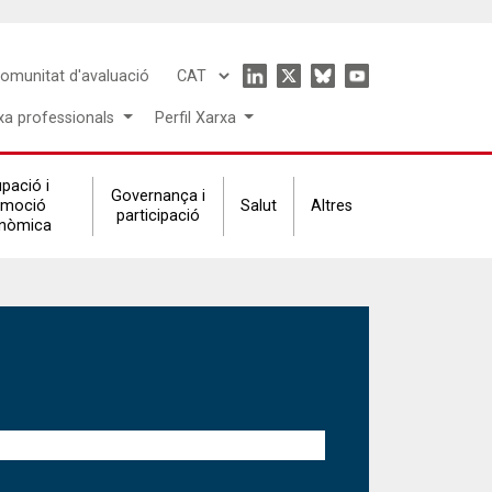
Icon
omunitat d'avaluació
Select
menu
your
xa professionals
Perfil Xarxa
language
pació i
Governança i
omoció
Salut
Altres
participació
nòmica