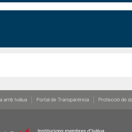
la amb Ivàlua
Portal de Transparència
Protecció de d
Institucions membres d'Ivàlua