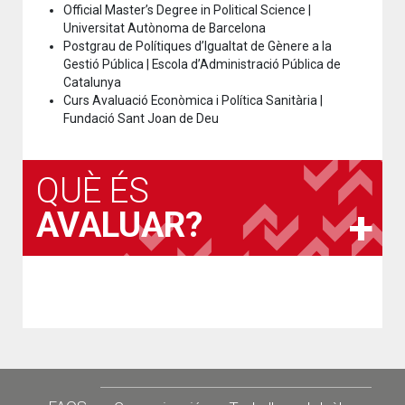
Official Master’s Degree in Political Science |
Universitat Autònoma de Barcelona
Postgrau de Polítiques d’Igualtat de Gènere a la
Gestió Pública | Escola d’Administració Pública de
Catalunya
Curs Avaluació Econòmica i Política Sanitària |
Fundació Sant Joan de Deu
QUÈ ÉS
AVALUAR?
Footer