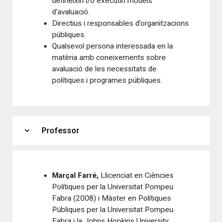
defineixin i/o executin models
d'avaluació.
Directius i responsables d’organitzacions
públiques.
Qualsevol persona interessada en la
matèria amb coneixements sobre
avaluació de les necessitats de
polítiques i programes públiques.
expand_more
Professor
Marçal Farré,
Llicenciat en Ciències
Polítiques per la Universitat Pompeu
Fabra (2008) i Màster en Polítiques
Públiques per la Universitat Pompeu
Fabra i la Johns Hopkins University