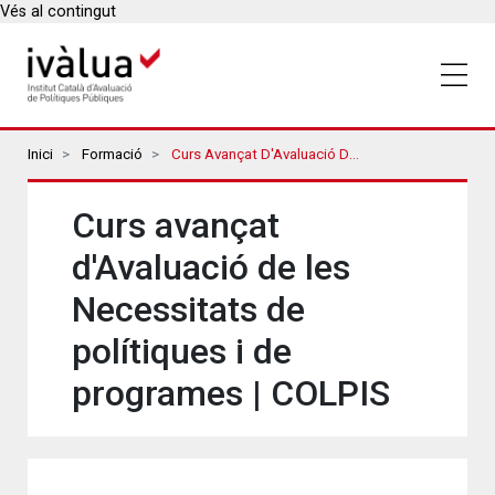
Vés al contingut
Breadcrumbs
Inici
Formació
Curs Avançat D'Avaluació De Les Necessitats De Polítiques I De Programes | COLPIS
Curs avançat
d'Avaluació de les
Necessitats de
polítiques i de
programes | COLPIS