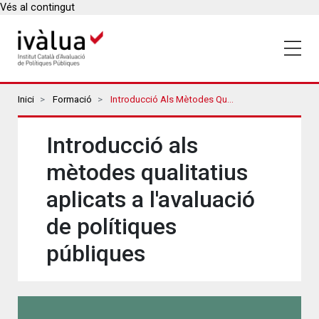
Vés al contingut
Breadcrumbs
Inici
Formació
Introducció Als Mètodes Qualitatius Aplicats A L'avaluació De Polítiques Públiques
Introducció als
mètodes qualitatius
aplicats a l'avaluació
de polítiques
públiques