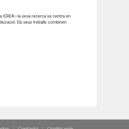
 ICREA i la seva recerca se centra en
ducació. Els seus treballs combinen
ades
Contacte
Crèdits web