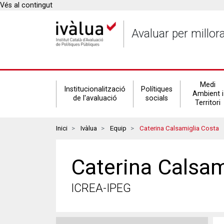
Vés al contingut
Avaluar per millor
Secondary
Medi
Institucionalització
Polítiques
Ambient i
de l'avaluació
socials
Territori
navigation
Breadcrumbs
Inici
Ivàlua
Equip
Caterina Calsamiglia Costa
Caterina Calsam
ICREA-IPEG