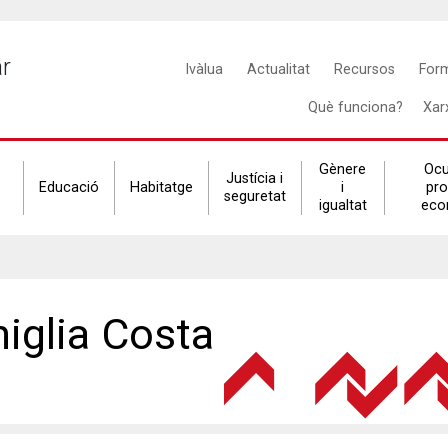
Main
ar
Ivàlua
Actualitat
Recursos
For
navigation
Què funciona?
Xar
Gènere
Ocu
Justícia i
Educació
Habitatge
i
pr
seguretat
igualtat
eco
iglia Costa