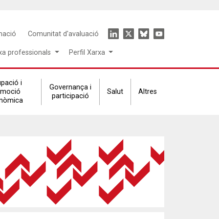
Icon
mació
Comunitat d'avaluació
menu
xa professionals
Perfil Xarxa
pació i
Governança i
omoció
Salut
Altres
participació
nòmica