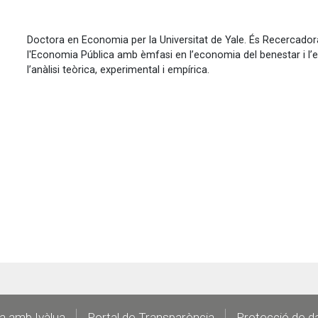
Doctora en Economia per la Universitat de Yale. És Recercadora
l'Economia Pública amb èmfasi en l’economia del benestar i l’e
l’anàlisi teòrica, experimental i empírica.
la amb Ivàlua
Portal de Transparència
Protecció de d