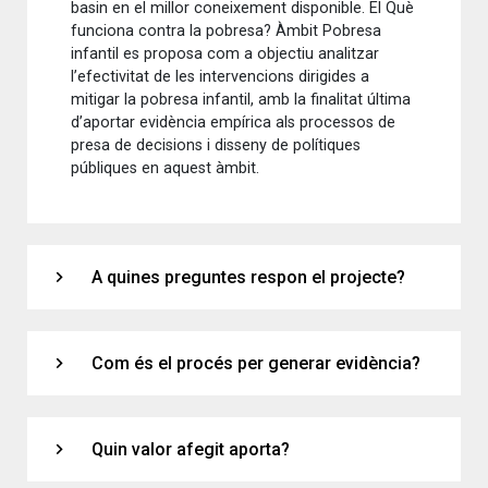
basin en el millor coneixement disponible. El Què
funciona contra la pobresa? Àmbit Pobresa
infantil es proposa com a objectiu analitzar
l’efectivitat de les intervencions dirigides a
mitigar la pobresa infantil, amb la finalitat última
d’aportar evidència empírica als processos de
presa de decisions i disseny de polítiques
públiques en aquest àmbit.
expand_more
A quines preguntes respon el projecte?
expand_more
Com és el procés per generar evidència?
expand_more
Quin valor afegit aporta?