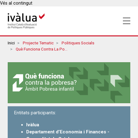
Vés al contingut
Breadcrumbs
Inici
Projecte Tematic
Politiques Socials
Què Funciona Contra La Pobresa? Àmbit Pobresa Infantil
Entitats participants:
Ivàlua
Departament d’Economia i Finances -