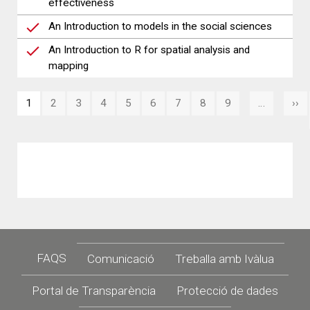
effectiveness
An Introduction to models in the social sciences
An Introduction to R for spatial analysis and
mapping
Paginació
1
2
3
4
5
6
7
8
9
…
››
Pà
se
Footer
FAQS
Comunicació
Treballa amb Ivàlua
Portal de Transparència
Protecció de dades