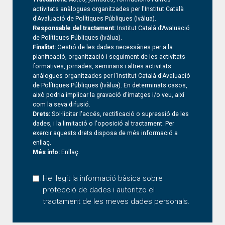
activitats anàlogues organitzades per l'Institut Català
d'Avaluació de Polítiques Públiques (Ivàlua).
Responsable del tractament:
Institut Català d’Avaluació
de Polítiques Públiques (Ivàlua).
Finalitat:
Gestió de les dades necessàries per a la
planificació, organització i seguiment de les activitats
formatives, jornades, seminaris i altres activitats
anàlogues organitzades per l'Institut Català d'Avaluació
de Polítiques Públiques (Ivàlua). En determinats casos,
això podria implicar la gravació d'imatges i/o veu, així
com la seva difusió.
Drets:
Sol·licitar l'accés, rectificació o supressió de les
dades, i la limitació o l'oposició al tractament. Per
exercir aquests drets disposa de més informació a
enllaç
.
Més info:
Enllaç
.
He llegit la informació bàsica sobre
protecció de dades i autoritzo el
tractament de les meves dades personals.