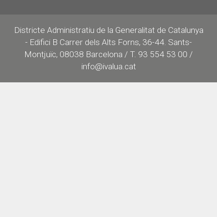
Districte Administratiu de la Generalitat de Catalunya
- Edifici B Carrer dels Alts Forns, 36-44. Sants-
Montjuïc, 08038 Barcelona / T. 93 554 53 00 /
info@ivalua.cat