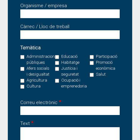
Organisme / empresa
Càrrec / Lloc de treball
Temàtica
Administracions
Educació
Participació
públiques
Habitatge
Promoció
Afers socials
Justícia i
econòmica
i desigualtat
seguretat
Salut
Agricultura
Ocupació i
Cultura
emprenedoria
Correu electrònic
Text