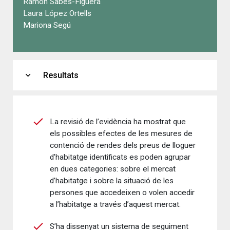
Ramon Sabes-Figuera
Laura López Ortells
Mariona Segú
expand_more
Resultats
La revisió de l’evidència ha mostrat que
els possibles efectes de les mesures de
contenció de rendes dels preus de lloguer
d’habitatge identificats es poden agrupar
en dues categories: sobre el mercat
d’habitatge i sobre la situació de les
persones que accedeixen o volen accedir
a l’habitatge a través d’aquest mercat.
S’ha dissenyat un sistema de seguiment