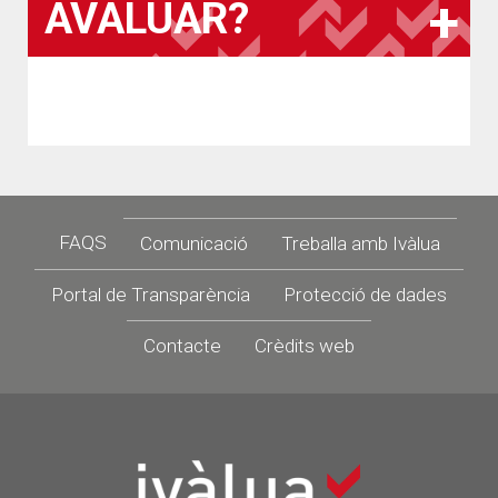
AVALUAR?
Footer
FAQS
Comunicació
Treballa amb Ivàlua
Portal de Transparència
Protecció de dades
Contacte
Crèdits web