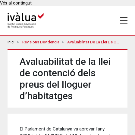
Vés al contingut
Breadcrumbs
Inici
Revisions Devidencia
Avaluabilitat De La Llei De Contenció Dels Preus Del Lloguer D’habitatges
Avaluabilitat de la llei
de contenció dels
preus del lloguer
d’habitatges
El Parlament de Catalunya va aprovar l’any