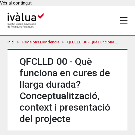
Vés al contingut
Breadcrumbs
Inici
Revisions Devidencia
QFCLLD 00 - Què Funciona En Cures De Llarga Durada? Conceptualització, Context I Presentació Del Projecte
QFCLLD 00 - Què
funciona en cures de
llarga durada?
Conceptualització,
context i presentació
del projecte