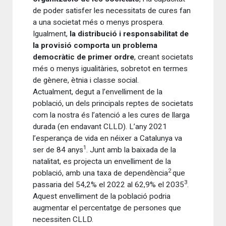
de poder satisfer les necessitats de cures fan
a una societat més o menys prospera.
Igualment,
la distribució i responsabilitat de
la provisió comporta un problema
democràtic de primer ordre
, creant societats
més o menys igualitàries, sobretot en termes
de gènere, ètnia i classe social.
Actualment, degut a l’envelliment de la
població, un dels principals reptes de societats
com la nostra és l’atenció a les cures de llarga
durada (en endavant CLLD). L’any 2021
l’esperança de vida en néixer a Catalunya va
1
ser de 84 anys
. Junt amb la baixada de la
natalitat, es projecta un envelliment de la
2
població, amb una taxa de dependència
que
3
passaria del 54,2% el 2022 al 62,9% el 2035
.
Aquest envelliment de la població podria
augmentar el percentatge de persones que
necessiten CLLD.