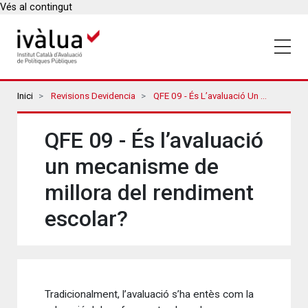
Vés al contingut
Breadcrumbs
Inici
Revisions Devidencia
QFE 09 - És L’avaluació Un Mecanisme De Millora Del Rendiment Escolar?
QFE 09 - És l’avaluació
un mecanisme de
millora del rendiment
escolar?
Tradicionalment, l’avaluació s’ha entès com la