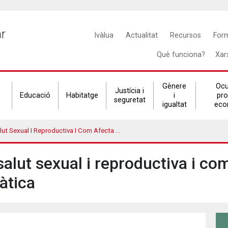
Main
ar
Ivàlua
Actualitat
Recursos
For
navigation
Què funciona?
Xar
Gènere
Ocu
Justícia i
Educació
Habitatge
i
pr
seguretat
igualtat
eco
roductiva I Com Afecta En L’àmbit De La Joventut? Problemàtica
alut sexual i reproductiva i com
àtica