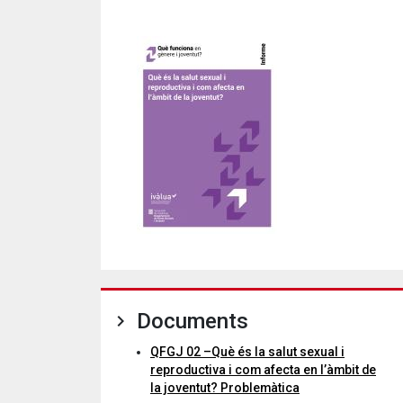
Documents
QFGJ 02 –Què és la salut sexual i
reproductiva i com afecta en l’àmbit de
la joventut? Problemàtica