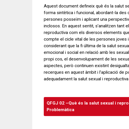
Aquest document defineix què és la salut sex
forma sintètica i funcional, abordant-la de
persones posseïm i aplicant una perspectiva 
inclosos. En aquest sentit, s’analitzen tant e
reproductiva com els diversos elements que
compte el cicle vital de les persones joves i
considerant que la fi última de la salut sexu
emocional i social en relació amb les sexual
propi cos, el desenvolupament de les sexuali
aspectes, però continuen existint desigualt
recerques en aquest àmbit i l’aplicació de 
adequadament la salut sexual i reproductiva
QFGJ 02 –Què és la salut sexual i repro
Problemàtica