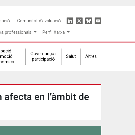
Icon
mació
Comunitat d'avaluació
menu
xa professionals
Perfil Xarxa
pació i
Governança i
omoció
Salut
Altres
participació
nòmica
 afecta en l’àmbit de