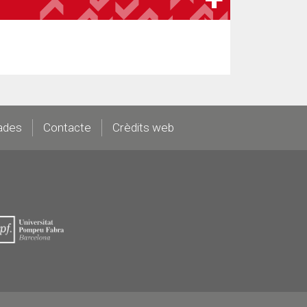
ades
Contacte
Crèdits web