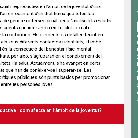
ual i reproductiva en l’àmbit de la joventut d’una
s d’un enfocament d’un dret humà que totes les
de gènere i interseccional per a l’anàlisi dels estudis
ls agents que intervenen en la salut sexual i
 la conformen. Els elements es detallen tenint en
 els seus diferents contextos i identitats, i també
al és la consecució del benestar físic, mental,
itats; per això, s’agruparan en el coneixement del
tats i la salut. Actualment, s’ha avançat en certs
ats que han de conèixer-se i superar-se. Les
polítiques públiques són punts bàsics per promocionar
 entre les persones joves.
ductiva i com afecta en l’àmbit de la joventut?