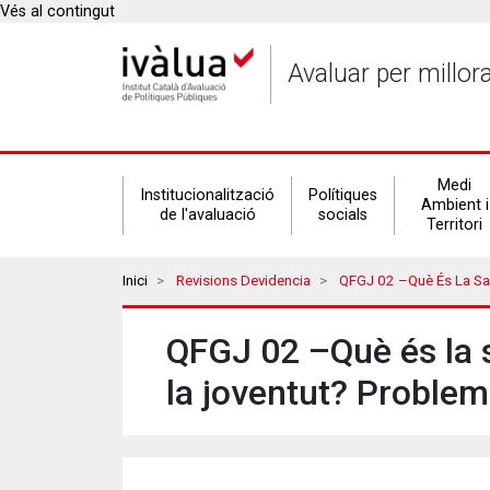
Vés al contingut
Avaluar per millor
Secondary
Medi
Institucionalització
Polítiques
Ambient i
de l'avaluació
socials
Territori
navigation
Breadcrumbs
Inici
Revisions Devidencia
QFGJ 02 –Què És La Salut Sexual I Rep
QFGJ 02 –Què és la s
la joventut? Problem