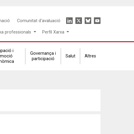
Icon
mació
Comunitat d'avaluació
menu
xa professionals
Perfil Xarxa
pació i
Governança i
omoció
Salut
Altres
participació
nòmica