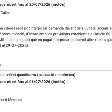
uds obert fins al
20/07/2026
(inclòs)
 Calpe
rsona interessada pot interposar demanda davant dels Jutjats Socials
ió/comunicació, d’acord amb les previsions establertes a l’article 69.
RJS-, sens perjudici que es pugui interposar qualsevol altre recurs qu
t el 29-07-2026).
)
tat anàlisi quantitativa i avaluació econòmica)
uds obert fins al
06/07/2026
(inclòs)
artí Mestres