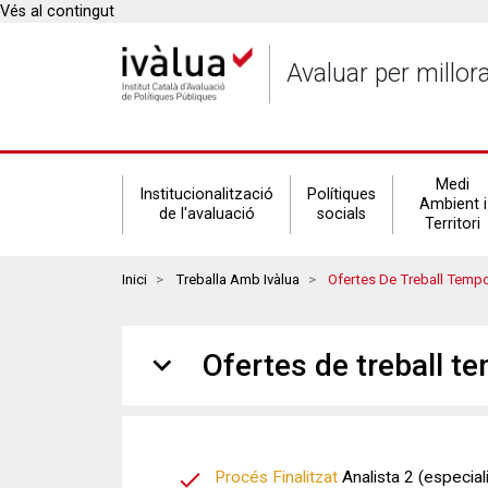
Vés al contingut
Avaluar per millor
Secondary
Medi
Institucionalització
Polítiques
Ambient i
de l'avaluació
socials
Territori
navigation
Breadcrumbs
Inici
Treballa Amb Ivàlua
Ofertes De Treball Tempo
expand_more
Ofertes de treball t
Procés Finalitzat
Analista 2 (especialit