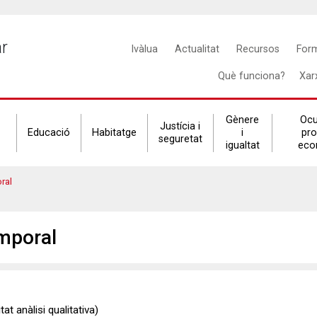
Main
ar
Ivàlua
Actualitat
Recursos
For
navigation
Què funciona?
Xar
Gènere
Ocu
Justícia i
Educació
Habitatge
i
pr
seguretat
igualtat
eco
ral
emporal
at anàlisi qualitativa)