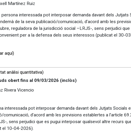
xell Martínez Ruiz
 la persona interessada pot interposar demanda davant dels Jutjats 
ndemà de la seva publicació/comunicació, d’acord amb les prevision
ubre, reguladora de la jurisdicció social –LRJS-, sens perjudici que
convenient per a la defensa dels seus interessos (publicat el 30-0
ar aquí)
at anàlisi quantitativa)
uds obert fins al
09/03/2026
(inclòs)
az Rivera Vicencio
rsona interessada pot interposar demanda davant dels Jutjats Socials
ió/comunicació, d’acord amb les previsions establertes a l’article 69.
RJS-, sens perjudici que es pugui interposar qualsevol altre recurs qu
t el 10-04-2026).