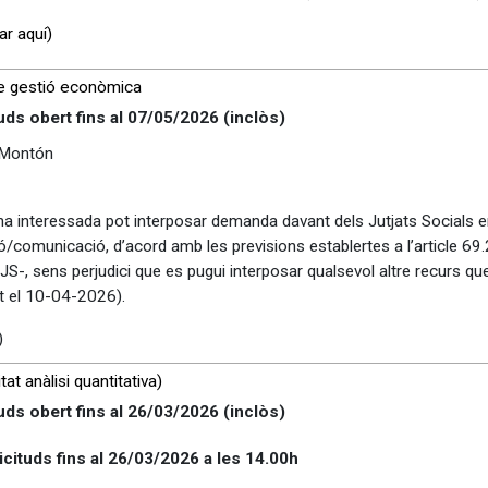
car aquí)
e gestió econòmica
uds obert fins al
07/05/2026
(inclòs)
Montón
rsona interessada pot interposar demanda davant dels Jutjats Socials
ió/comunicació, d’acord amb les previsions establertes a l’article 69.
RJS-, sens perjudici que es pugui interposar qualsevol altre recurs qu
t el 10-04-2026).
)
at anàlisi quantitativa)
uds obert fins al
26/03/2026
(inclòs)
icituds fins al 26/03/2026 a les 14.00h