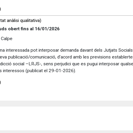
)
at anàlisi qualitativa)
uds obert fins al
16/01/2026
 Calpe
rsona interessada pot interposar demanda davant dels Jutjats Social
eva publicació/comunicació, d’acord amb les previsions establertes 
sdicció social –LRJS-, sens perjudici que es pugui interposar qualse
s interessos (publicat el 29-01-2026).
)