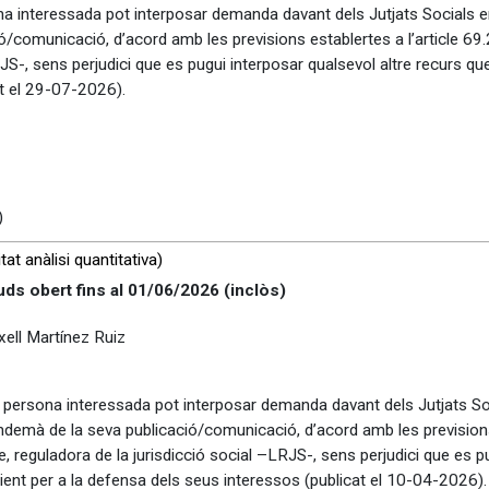
rsona interessada pot interposar demanda davant dels Jutjats Socials
ió/comunicació, d’acord amb les previsions establertes a l’article 69.
RJS-, sens perjudici que es pugui interposar qualsevol altre recurs qu
t el 29-07-2026).
)
at anàlisi quantitativa)
uds obert fins al
01/06/2026
(inclòs)
xell Martínez Ruiz
 la persona interessada pot interposar demanda davant dels Jutjats So
demà de la seva publicació/comunicació, d’acord amb les previsions 
, reguladora de la jurisdicció social –LRJS-, sens perjudici que es p
ient per a la defensa dels seus interessos (publicat el 10-04-2026).