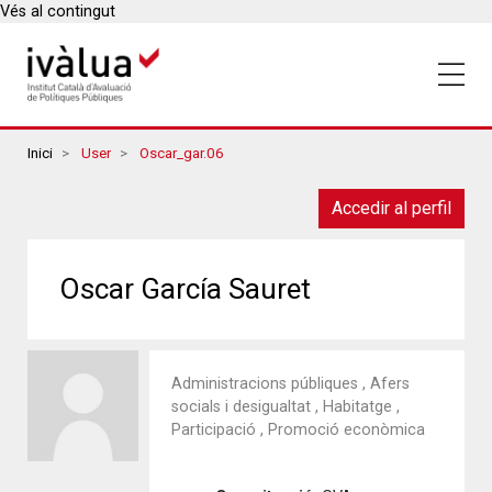
Vés al contingut
Breadcrumbs
Inici
User
Oscar_gar.06
Accedir al perfil
Oscar García Sauret
Administracions públiques , Afers
socials i desigualtat , Habitatge ,
Participació , Promoció econòmica