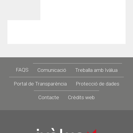
Footer
FAQS
Comunicació
Treballa amb Ivàlua
Portal de Transparència
Protecció de dades
Contacte
Crèdits web