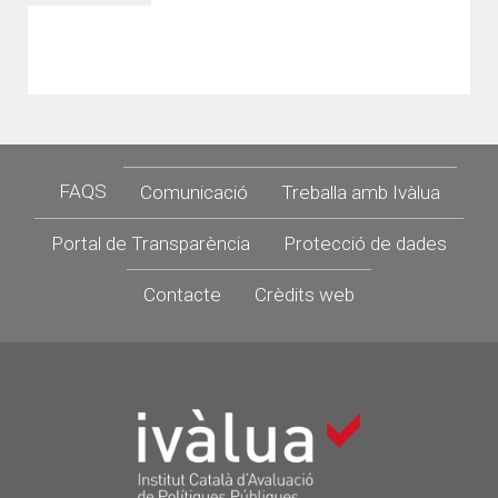
Footer
FAQS
Comunicació
Treballa amb Ivàlua
Portal de Transparència
Protecció de dades
Contacte
Crèdits web