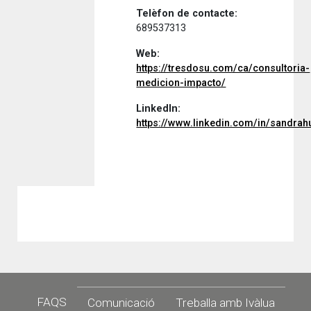
Telèfon de contacte:
689537313
Web:
https://tresdosu.com/ca/consultoria-
medicion-impacto/
LinkedIn:
https://www.linkedin.com/in/sandrah
Footer
FAQS
Comunicació
Treballa amb Ivàlua