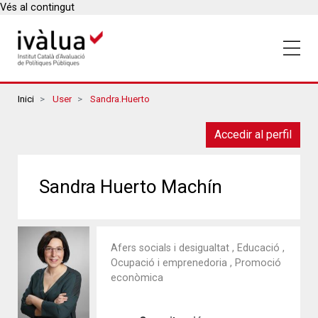
Vés al contingut
Breadcrumbs
Inici
User
Sandra.huerto
Accedir al perfil
Sandra Huerto Machín
Afers socials i desigualtat , Educació ,
Ocupació i emprenedoria , Promoció
econòmica