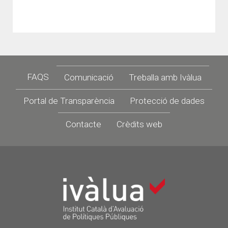
Footer
FAQS
Comunicació
Treballa amb Ivàlua
Portal de Transparència
Protecció de dades
Contacte
Crèdits web