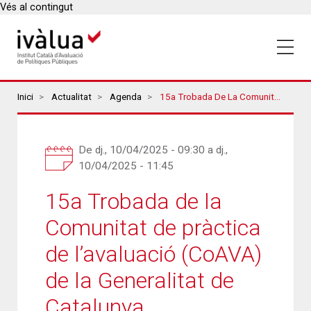
Vés al contingut
Breadcrumbs
Inici
Actualitat
Agenda
15a Trobada De La Comunitat De Pràctica De L’avaluació (CoAVA) De La Generalitat De Catalunya
De
dj., 10/04/2025 - 09:30
a
dj.,
10/04/2025 - 11:45
15a Trobada de la
Comunitat de pràctica
de l’avaluació (CoAVA)
de la Generalitat de
Catalunya