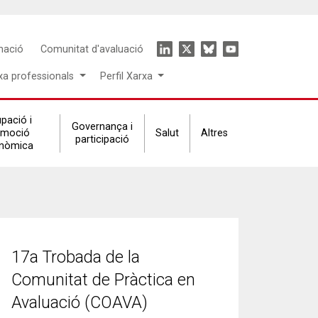
Icon
mació
Comunitat d'avaluació
menu
xa professionals
Perfil Xarxa
pació i
Governança i
omoció
Salut
Altres
participació
nòmica
17a Trobada de la
Comunitat de Pràctica en
Avaluació (COAVA)