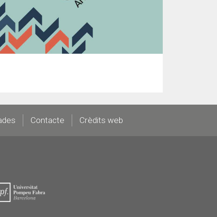
ades
Contacte
Crèdits web