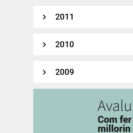
expand_more
2011
expand_more
2010
expand_more
2009