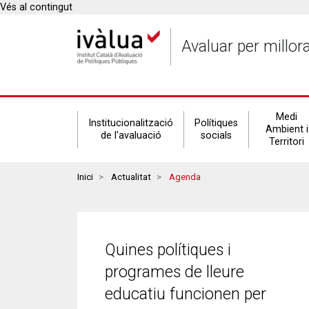
Vés al contingut
Avaluar per millor
Secondary
Medi
Institucionalització
Polítiques
Ambient i
de l'avaluació
socials
Territori
navigation
Breadcrumbs
Inici
Actualitat
Agenda
Quines polítiques i
programes de lleure
educatiu funcionen per