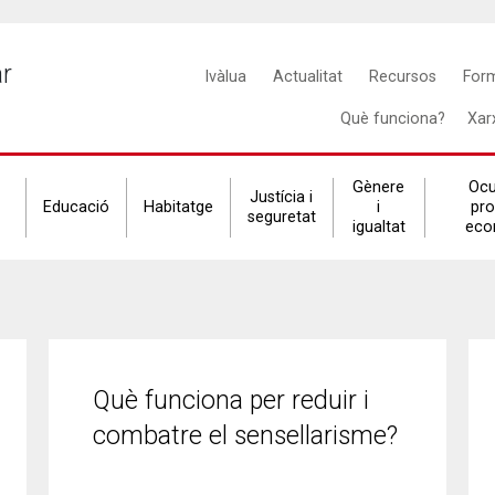
Main
ar
Ivàlua
Actualitat
Recursos
For
navigation
Què funciona?
Xar
Gènere
Ocu
Justícia i
Educació
Habitatge
i
pr
seguretat
igualtat
eco
Què funciona per reduir i
combatre el sensellarisme?