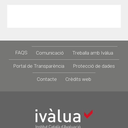
Footer
FAQS
Comunicació
Treballa amb Ivàlua
Portal de Transparència
Protecció de dades
Contacte
Crèdits web