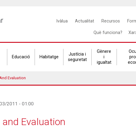
Main
ar
Ivàlua
Actualitat
Recursos
For
navigation
Què funciona?
Xar
Gènere
Ocu
Justícia i
Educació
Habitatge
i
pr
seguretat
igualtat
eco
And Evaluation
/03/2011 - 01:00
 and Evaluation