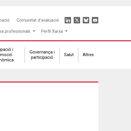
Icon
mació
Comunitat d'avaluació
menu
xa professionals
Perfil Xarxa
pació i
Governança i
omoció
Salut
Altres
participació
nòmica