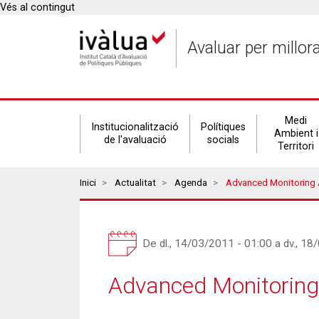
Vés al contingut
Avaluar per millor
Secondary
Medi
Institucionalització
Polítiques
Ambient i
de l'avaluació
socials
Territori
navigation
Breadcrumbs
Inici
Actualitat
Agenda
Advanced Monitoring 
De
dl., 14/03/2011 - 01:00
a
dv., 18
Advanced Monitoring