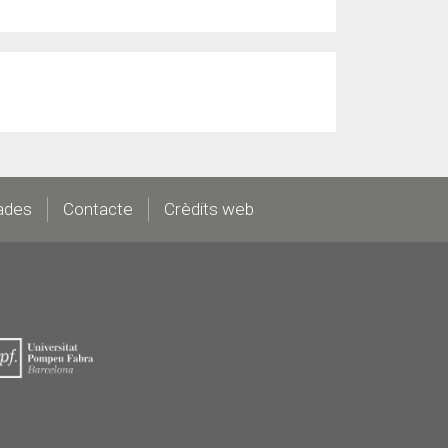
ades
Contacte
Crèdits web