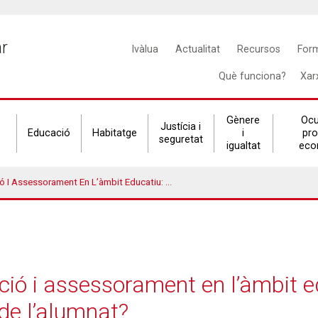
Main
ar
Ivàlua
Actualitat
Recursos
For
navigation
Què funciona?
Xar
Gènere
Ocu
Justícia i
Educació
Habitatge
i
pr
seguretat
igualtat
eco
 En L’àmbit Educatiu: Com Millorar Les Trajectòries D’èxit De L’alumnat?
ció i assessorament en l’àmbit e
t de l’alumnat?