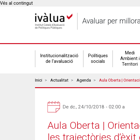
Vés al contingut
Avaluar per millor
Secondary
Medi
Institucionalització
Polítiques
Ambient i
de l'avaluació
socials
Territori
navigation
Breadcrumbs
Inici
Actualitat
Agenda
Aula Oberta | Orientació I Assessorament
De
dc., 24/10/2018 - 02:00
a
Aula Oberta | Orienta
les trajectòries d’èxi