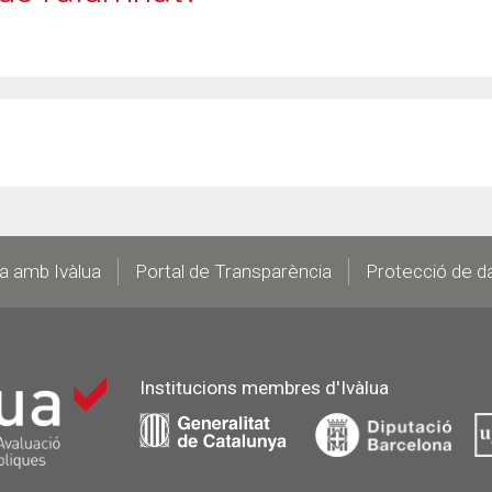
la amb Ivàlua
Portal de Transparència
Protecció de d
Institucions membres d'Ivàlua