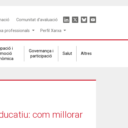
Icon
mació
Comunitat d'avaluació
menu
xa professionals
Perfil Xarxa
pació i
Governança i
omoció
Salut
Altres
participació
nòmica
ducatiu: com millorar