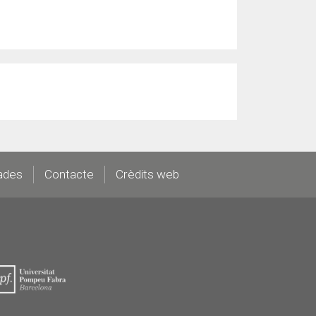
ades
Contacte
Crèdits web