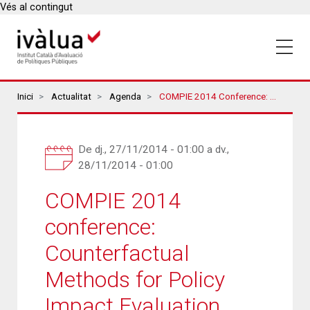
Vés al contingut
Breadcrumbs
Inici
Actualitat
Agenda
COMPIE 2014 Conference: Counterfactual Methods For Policy Impact Evaluation
De
dj., 27/11/2014 - 01:00
a
dv.,
28/11/2014 - 01:00
COMPIE 2014
conference:
Counterfactual
Methods for Policy
Impact Evaluation