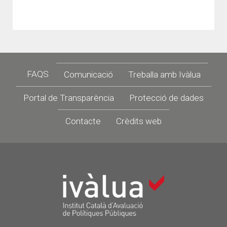
Footer
FAQS
Comunicació
Treballa amb Ivàlua
Portal de Transparència
Protecció de dades
Contacte
Crèdits web