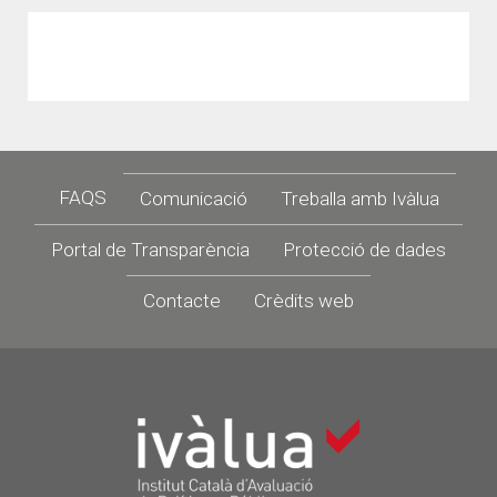
Footer
FAQS
Comunicació
Treballa amb Ivàlua
Portal de Transparència
Protecció de dades
Contacte
Crèdits web