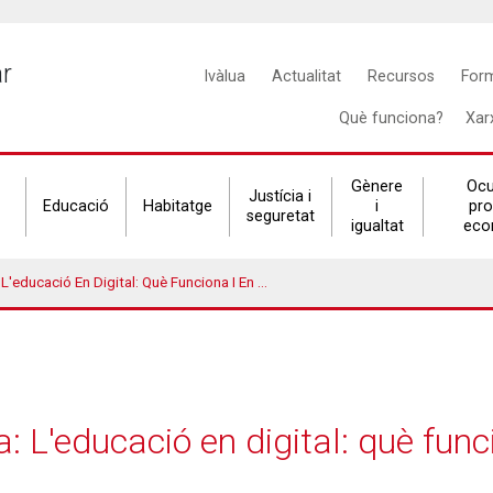
Main
ar
Ivàlua
Actualitat
Recursos
For
navigation
Què funciona?
Xar
Gènere
Ocu
Justícia i
Educació
Habitatge
i
pr
seguretat
igualtat
eco
ació En Digital: Què Funciona I En Quines Condicions?
: L'educació en digital: què func