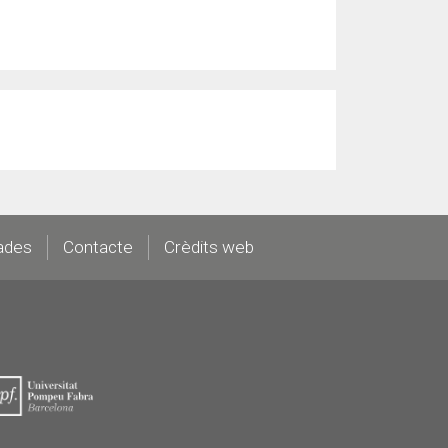
ades
Contacte
Crèdits web