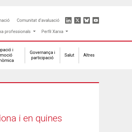
Icon
mació
Comunitat d'avaluació
menu
xa professionals
Perfil Xarxa
pació i
Governança i
omoció
Salut
Altres
participació
nòmica
iona i en quines