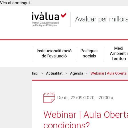
Vés al contingut
Avaluar per millor
Secondary
Medi
Institucionalització
Polítiques
Ambient i
de l'avaluació
socials
Territori
navigation
Breadcrumbs
Inici
Actualitat
Agenda
Webinar | Aula Oberta: L'educ
De
dt., 22/09/2020 - 20:00
a
Webinar | Aula Oberta
condicions?