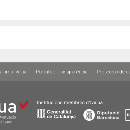
la amb Ivàlua
Portal de Transparència
Protecció de d
Institucions membres d'Ivàlua