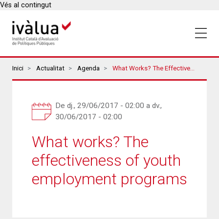
Vés al contingut
Breadcrumbs
Inici
Actualitat
Agenda
What Works? The Effectiveness Of Youth Employment Programs
De
dj., 29/06/2017 - 02:00
a
dv.,
30/06/2017 - 02:00
What works? The
effectiveness of youth
employment programs