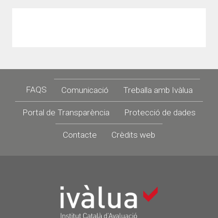
Footer
FAQS
Comunicació
Treballa amb Ivàlua
Portal de Transparència
Protecció de dades
Contacte
Crèdits web